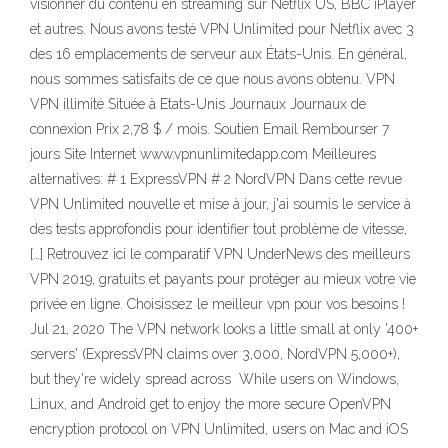
visionner du contenu en streaming sur Netflix US, BBC iPlayer
et autres. Nous avons testé VPN Unlimited pour Netflix avec 3
des 16 emplacements de serveur aux États-Unis. En général,
nous sommes satisfaits de ce que nous avons obtenu. VPN
VPN illimité Située à Etats-Unis Journaux Journaux de
connexion Prix 2,78 $ / mois. Soutien Email Rembourser 7
jours Site Internet www.vpnunlimitedapp.com Meilleures
alternatives: # 1 ExpressVPN # 2 NordVPN Dans cette revue
VPN Unlimited nouvelle et mise à jour, j'ai soumis le service à
des tests approfondis pour identifier tout problème de vitesse,
[…] Retrouvez ici le comparatif VPN UnderNews des meilleurs
VPN 2019, gratuits et payants pour protéger au mieux votre vie
privée en ligne. Choisissez le meilleur vpn pour vos besoins !
Jul 21, 2020 The VPN network looks a little small at only '400+
servers' (ExpressVPN claims over 3,000, NordVPN 5,000+),
but they're widely spread across While users on Windows,
Linux, and Android get to enjoy the more secure OpenVPN
encryption protocol on VPN Unlimited, users on Mac and iOS