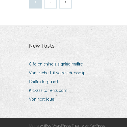
1
2
New Posts
C fo en chinois signifie maître
Vpn cache-t-il votre adresse ip
Chiffre torguard
Kickass torrents.com
Vpn nordique
Using
exBlog WordPress Theme by YayPress