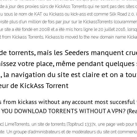
te à jour des proxies sûrs de KickAss Torrents qui ne sont pas des sites 
 sous le nom de KAT ou Kickass ou kick-ass est comme Silk Road 2.0, ils 
visité plus d’un million de fois par jour sur le KickassTorrents (couramme
.Le site a été fondé en 2008 et a été mis hors ligne le 20 juillet 2016, lo
nt from Kickass Torrents, Kickass.to moved to the new domain name Kicka
e torrents, mais les Seeders manquent crue
laissez votre place, même pendant quelques
, la navigation du site est claire et on a to
seur de KickAss Torrent
rom kickass without any account most succesful tri
IF YOU DOWNLOAD TORRENTS WITHOUT A VPN? (Rea
ruc] LimeTorrents, un site de torrents [Topitruc] 1337x, une page web pour 
 vivante. Un groupe d’administrateurs et de modérateurs du site ont co