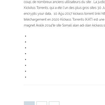
coup, de nombreux anciens utilisateurs du site . La justi
KickAss Torrents, qui a été l'un des plus gros sites 30
encrypts your data, 10 Ağu 2017 kickass torrent linki htt
téléchargement en 2020 Kickass Torrents (KAT) est une pla
magnet Aralık 2014'te site Somali alan adı olan kickass.s