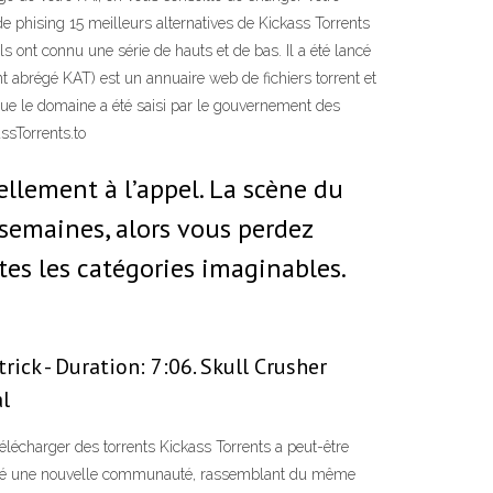
de phising 15 meilleurs alternatives de Kickass Torrents
ont connu une série de hauts et de bas. Il a été lancé
nt abrégé KAT) est un annuaire web de fichiers torrent et
rsque le domaine a été saisi par le gouvernement des
ssTorrents.to
llement à l’appel. La scène du
 semaines, alors vous perdez
utes les catégories imaginables.
ck - Duration: 7:06. Skull Crusher
l
télécharger des torrents Kickass Torrents a peut-être
mmencé une nouvelle communauté, rassemblant du même