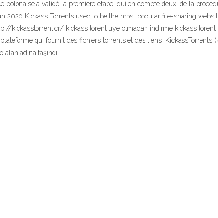
ce polonaise a validé la première étape, qui en compte deux, de la procédu
 Jun 2020 Kickass Torrents used to be the most popular file-sharing webs
p://kickasstorrent.cr/ kickass torent üye olmadan indirme kickass torent na
teforme qui fournit des fichiers torrents et des liens KickassTorrents (kıs
o alan adına taşındı.