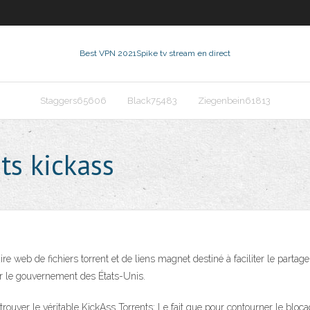
Best VPN 2021
Spike tv stream en direct
Staggers65606
Black75483
Ziegenbein61813
ts kickass
web de fichiers torrent et de liens magnet destiné à faciliter le partage 
par le gouvernement des États-Unis.
trouver le véritable KickAss Torrents; Le fait que pour contourner le bloc