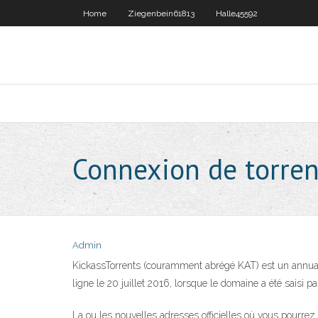
Home
Ziegenbein61813
Halle45592
Connexion de torren
Admin
KickassTorrents (couramment abrégé KAT) est un annuaire 
ligne le 20 juillet 2016, lorsque le domaine a été saisi 
La ou les nouvelles adresses officielles où vous pourrez 