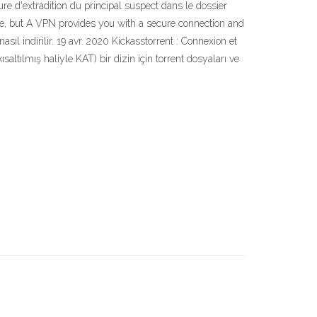
re d'extradition du principal suspect dans le dossier
ite, but A VPN provides you with a secure connection and
sıl indirilir. 19 avr. 2020 Kickasstorrent : Connexion et
altılmış haliyle KAT) bir dizin için torrent dosyaları ve