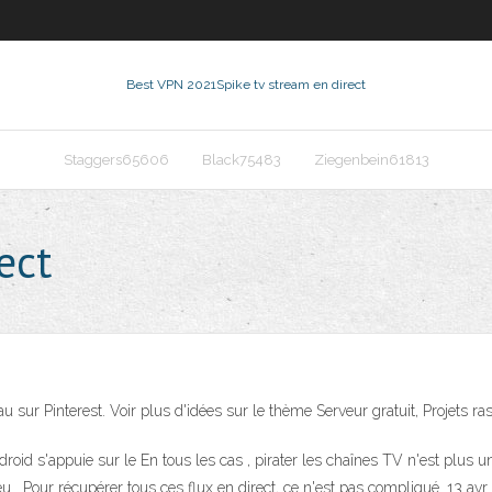
Best VPN 2021
Spike tv stream en direct
Staggers65606
Black75483
Ziegenbein61813
ect
u sur Pinterest. Voir plus d'idées sur le thème Serveur gratuit, Projets ras
Android s'appuie sur le En tous les cas , pirater les chaînes TV n'est pl
 ​​​​​​​ Pour récupérer tous ces flux en direct, ce n'est pas compliqué. 13 