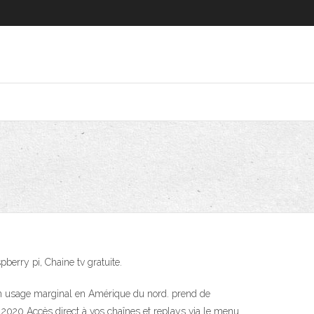
pberry pi, Chaine tv gratuite.
us un usage marginal en Amérique du nord. prend de
avr. 2020 Accès direct à vos chaînes et replays via le menu