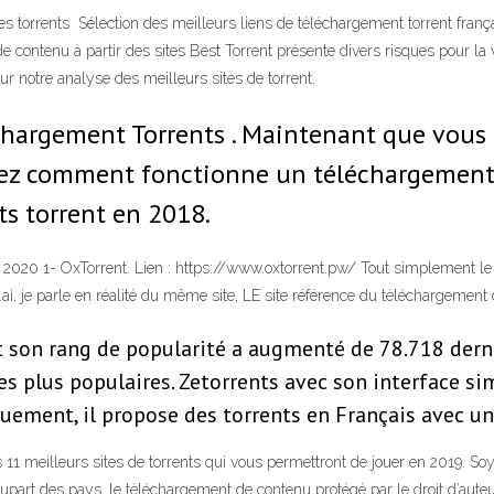
sites torrents Sélection des meilleurs liens de téléchargement torrent fran
e contenu à partir des sites Best Torrent présente divers risques pour la
r notre analyse des meilleurs sites de torrent.
échargement Torrents . Maintenant que vous 
vez comment fonctionne un téléchargement 
ts torrent en 2018.
 2020 1- OxTorrent. Lien : https://www.oxtorrent.pw/ Tout simplement le
.ai, je parle en réalité du même site, LE site référence du téléchargement
 son rang de popularité a augmenté de 78.718 derniè
s plus populaires. Zetorrents avec son interface sim
quement, il propose des torrents en Français avec 
s 11 meilleurs sites de torrents qui vous permettront de jouer en 2019. So
lupart des pays, le téléchargement de contenu protégé par le droit d’auteur