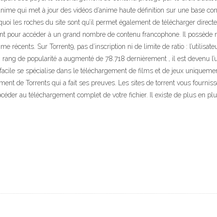
anime qui met à jour des vidéos d’anime haute définition sur une base cont
quoi les roches du site sont qu’il permet également de télécharger direc
ent pour accéder à un grand nombre de contenu francophone. Il possède n
 récents. Sur Torrent9, pas d’inscription ni de limite de ratio : l’utilisate
rang de popularité a augmenté de 78.718 dernièrement , il est devenu l’u
 facile se spécialise dans le téléchargement de films et de jeux uniqueme
nt de Torrents qui a fait ses preuves. Les sites de torrent vous fourniss
procéder au téléchargement complet de votre fichier. Il existe de plus en plu