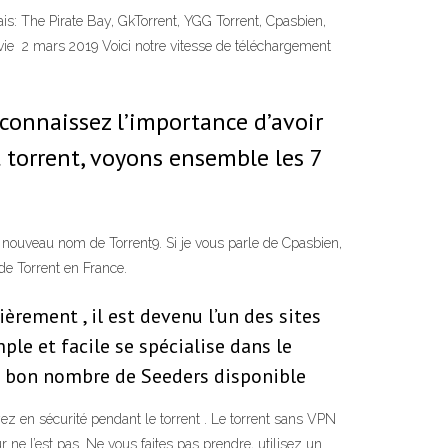
çais: The Pirate Bay, GkTorrent, YGG Torrent, Cpasbien,
 vie 2 mars 2019 Voici notre vitesse de téléchargement
connaissez l’importance d’avoir
torrent, voyons ensemble les 7
 nouveau nom de Torrent9. Si je vous parle de Cpasbien,
 de Torrent en France.
rement , il est devenu l’un des sites
ple et facile se spécialise dans le
un bon nombre de Seeders disponible
yez en sécurité pendant le torrent . Le torrent sans VPN
 ne l’est pas. Ne vous faites pas prendre, utilisez un