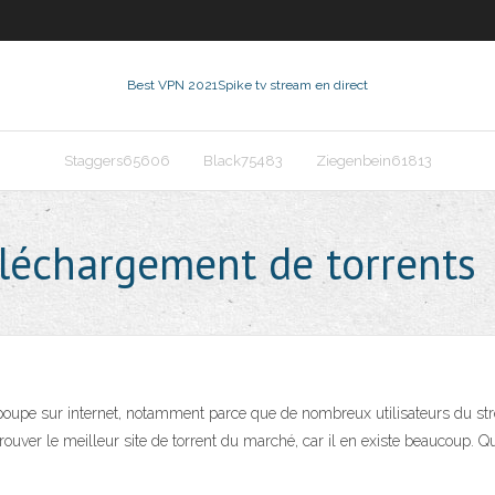
Best VPN 2021
Spike tv stream en direct
Staggers65606
Black75483
Ziegenbein61813
éléchargement de torrents
 poupe sur internet, notamment parce que de nombreux utilisateurs du st
rouver le meilleur site de torrent du marché, car il en existe beaucoup. Qu