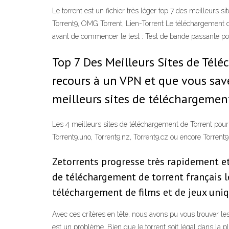
Le torrent est un fichier très léger top 7 des meilleurs 
Torrent9, OMG Torrent, Lien-Torrent Le téléchargement d
avant de commencer le test : Test de bande passante pou
Top 7 Des Meilleurs Sites de Tél
recours à un VPN et que vous sa
meilleurs sites de téléchargemen
Les 4 meilleurs sites de téléchargement de Torrent pour
Torrent9.uno, Torrent9.nz, Torrent9.cz ou encore Torrent9
Zetorrents progresse très rapidement et
de téléchargement de torrent français le
téléchargement de films et de jeux uni
Avec ces critères en tête, nous avons pu vous trouver le
est un problème. Bien que le torrent soit légal dans la p