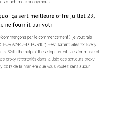
wnloads much more anonymous.
quoi ça sert meilleure offre juillet 29,
e ne fournit par votr
 Déjà (commençons par le commencement ), je voudrais
TP_X_FORWARDED_FOR']). 3 Best Torrent Sites for Every
s. With the help of these top torrent sites for music of
tes proxy répertoriés dans la liste des serveurs proxy
proxy 2017 de la manière que vous voulez sans aucun