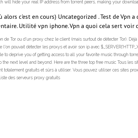
which will hide your real IP address from torrent peers, making your do
ù alors c'est en cours) Uncategorized . Test de Vpn a 
ire. Utilité vpn iphone. Vpn a quoi cela sert voir c
ation de Tor ou d'un proxy chez le client (mais surtout de détecter Tor).
t que l'on pouvait détecter les proxys et avoir son ip avec $_SERVER['HT
o deprive you of getting access to all your favorite music through torrent
to the next level and beyond. Here are the three top free music Tous les si
nt totalement gratuits et sûrs à utiliser. Vous pouvez utiliser ces sites 
liste des serveurs proxy gratuits