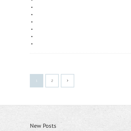
1
2
New Posts