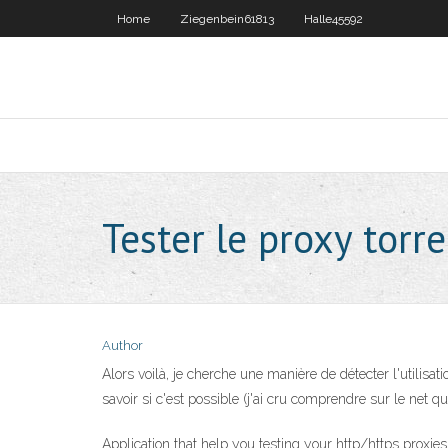
Home
Ziegenbein61813
Halle45592
Tester le proxy torr
Author
Alors voilà, je cherche une manière de détecter l'utilis
savoir si c'est possible (j'ai cru comprendre sur le n
Application that help you testing your http/https proxies 