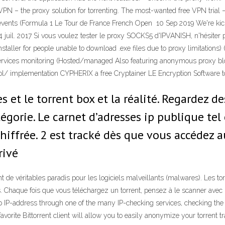
N – the proxy solution for torrenting. The most-wanted free VPN trial 
s events (Formula 1 Le Tour de France French Open 10 Sep 2019 We're kick
 juil. 2017 Si vous voulez tester le proxy SOCKS5 d'IPVANISH, n'hésiter pa
ller for people unable to download .exe files due to proxy limitations)
ervices monitoring (Hosted/managed Also featuring anonymous proxy blo
tocol/ implementation CYPHERIX a free Cryptainer LE Encryption Software
s et le torrent box et la réalité. Regardez d
égorie. Le carnet d’adresses ip publique tel
 chiffrée. 2 est tracké dès que vous accédez a
rivé
 de véritables paradis pour les logiciels malveillants (malwares). Les to
s. Chaque fois que vous téléchargez un torrent, pensez à le scanner avec un
 IP-address through one of the many IP-checking services, checking the IP
orite Bittorrent client will allow you to easily anonymize your torrent tr