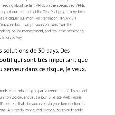
– reading about certain VPNs on the specialized VPNs
ing off our relaunch of the Test Pilot program by beta
s à cliquer sur mon lien d'affiliation : IPVANISH
 (You can download previous versions from the
cking, policy management, and real time monitoring
 to Encrypt Any
es solutions de 30 pays. Des
 outil qui sont très important que
u serveur dans ce risque, je veux.
rrents étant mis en ligne par la communauté, ils ne sont
 bon logiciel antivirus à jour. Si le site Web depuis
-address that’s broadcasted via your torrent client is
affic. A properly configured proxy allows you to route