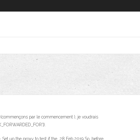
 Déjà (commençons par le commencement ), je voudrais
HTTP_X_FORWARDED_FOR']).
- Set up the proxy to test if the 28 Feb 2019 So, before