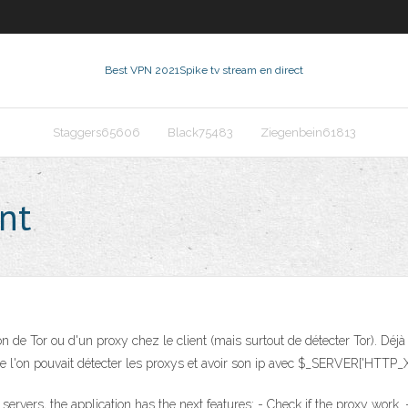
Best VPN 2021
Spike tv stream en direct
Staggers65606
Black75483
Ziegenbein61813
ent
ation de Tor ou d'un proxy chez le client (mais surtout de détecter Tor).
et que l'on pouvait détecter les proxys et avoir son ip avec $_SERVER['
servers, the application has the next features: - Check if the proxy work. 