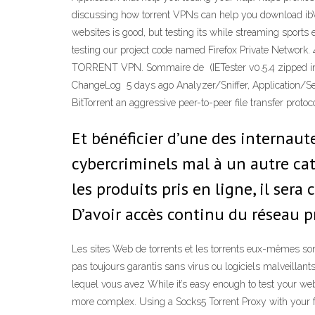
discussing how torrent VPNs can help you download ibVP
websites is good, but testing its while streaming sport
testing our project code named Firefox Private Network. 4
TORRENT VPN. Sommaire de (IETester v0.5.4 zipped insta
ChangeLog 5 days ago Analyzer/Sniffer, Application/S
BitTorrent an aggressive peer-to-peer file transfer pro
Et bénéficier d’une des internaute
cybercriminels mal à un autre cat
les produits pris en ligne, il sera
D’avoir accès continu du réseau p
Les sites Web de torrents et les torrents eux-mêmes sont
pas toujours garantis sans virus ou logiciels malveillant
lequel vous avez While it’s easy enough to test your web
more complex. Using a Socks5 Torrent Proxy with your fav