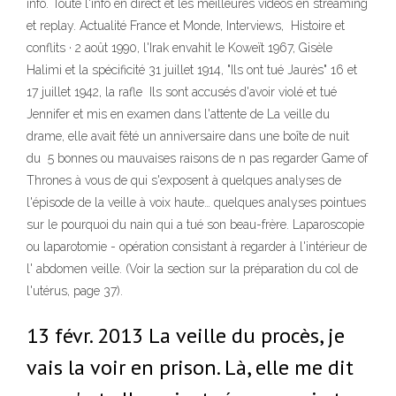
info. Toute l'info en direct et les meilleures vidéos en streaming
et replay. Actualité France et Monde, Interviews, Histoire et
conflits · 2 août 1990, l'Irak envahit le Koweït 1967, Gisèle
Halimi et la spécificité 31 juillet 1914, "Ils ont tué Jaurès" 16 et
17 juillet 1942, la rafle Ils sont accusés d'avoir violé et tué
Jennifer et mis en examen dans l'attente de La veille du
drame, elle avait fêté un anniversaire dans une boîte de nuit
du 5 bonnes ou mauvaises raisons de n pas regarder Game of
Thrones à vous de qui s'exposent à quelques analyses de
l'épisode de la veille à voix haute… quelques analyses pointues
sur le pourquoi du nain qui a tué son beau-frère. Laparoscopie
ou laparotomie - opération consistant à regarder à l'intérieur de
l' abdomen veille. (Voir la section sur la préparation du col de
l'utérus, page 37).
13 févr. 2013 La veille du procès, je
vais la voir en prison. Là, elle me dit