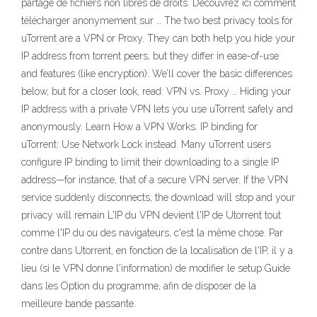
partage de fichiers non libres de droits. Découvrez ici comment
télécharger anonymement sur … The two best privacy tools for
uTorrent are a VPN or Proxy. They can both help you hide your
IP address from torrent peers, but they differ in ease-of-use
and features (like encryption). We’ll cover the basic differences
below, but for a closer look, read: VPN vs. Proxy … Hiding your
IP address with a private VPN lets you use uTorrent safely and
anonymously. Learn How a VPN Works. IP binding for
uTorrent: Use Network Lock instead. Many uTorrent users
configure IP binding to limit their downloading to a single IP
address—for instance, that of a secure VPN server. If the VPN
service suddenly disconnects, the download will stop and your
privacy will remain L'IP du VPN devient l'IP de Utorrent tout
comme l'IP du ou des navigateurs, c'est la même chose. Par
contre dans Utorrent, en fonction de la localisation de l'IP, il y a
lieu (si le VPN donne l'information) de modifier le setup Guide
dans les Option du programme, afin de disposer de la
meilleure bande passante.