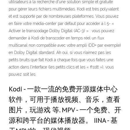
utilisateurs à la recherche d'une solution simple et gratuite
pour gérer leurs fichiers multimédias. Kodi est très polyvalent
et est supporté par de nombreuses plateformes. Vous pouvez
en faire votre média-center par défaut pour accéder à l 5- «
Activer le transcodage Dolby Digital (AC-3) » : vous pouvez
demander à Kodi de transcoder en temps réel un flux
multicanal non compatible avec votre ampli (DD+ par exemple)
en Dolby Digital standard. Ah oui, si vous n’aimez pas les
petits bruits que fait Kodi à chaque fois que vous faites une
action dans l’interface (les petits clics et les « ffsstt »), vous
pouvez soit les
Kodi - 一款一流的免费开源媒体中心
软件，可用于播放视频、音乐，查看
图片，玩游戏 等. MPV - 一个免费、开
源和跨平台的媒体播放器。 IINA - 基