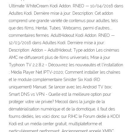
Ultimate WhiteCream Kodi Addon. RNEO — 10/04/2016 dans
Adultes Kodi. Dernière mise à jour: Description: Cet addon
comprend une grande variété de contenus pour adultes, tels
que des films, Hentai, Tubes, Webcams, parmi d'autres….
commentaires fermés. AdultHideout Kodi Addon. RNEO —
12/03/2016 dans Adultes Kodi. Dernière mise à jour:
Description: Addon – AdultHideout; Type addon Les cinémas
AMC ne diffuseront plus de films universels; Mise à jour
Typhoon TV 2.2.8.2 - Découvrez les nouveautés et l'installation
; Média Player Net IPTV-2020; Comment installer les chaînes
et le module complémentaire Sinister Six Kodi (RD
uniquement) Manuel :Se lancer avec les Android TV box;
Smart DNS vs VPN - Quelle est la meilleure option pour
protéger votre vie privée? Mecool dans la jungle de la
dématérialisation numérique et de la domotique, il faut des
foums dédiés, les voici donc sur PJHC le Forum dédié à KODI
Kodi est un média center gratuit, multiplateforme et
particulièrement performant. Anciennement appelé XMBC,