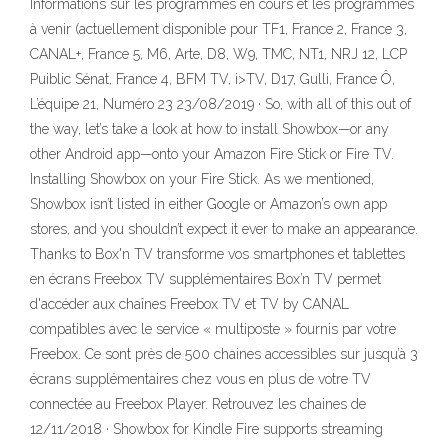
Informations sur les programmes en cours et les programmes
à venir (actuellement disponible pour TF1, France 2, France 3,
CANAL+, France 5, M6, Arte, D8, W9, TMC, NT1, NRJ 12, LCP
Puiblic Sénat, France 4, BFM TV, i>TV, D17, Gulli, France Ô,
L’équipe 21, Numéro 23 23/08/2019 · So, with all of this out of
the way, let’s take a look at how to install Showbox—or any
other Android app—onto your Amazon Fire Stick or Fire TV.
Installing Showbox on your Fire Stick. As we mentioned,
Showbox isn’t listed in either Google or Amazon’s own app
stores, and you shouldn’t expect it ever to make an appearance.
Thanks to Box'n TV transforme vos smartphones et tablettes
en écrans Freebox TV supplémentaires Box’n TV permet
d'accéder aux chaînes Freebox TV et TV by CANAL
compatibles avec le service « multiposte » fournis par votre
Freebox. Ce sont près de 500 chaines accessibles sur jusqu’à 3
écrans supplémentaires chez vous en plus de votre TV
connectée au Freebox Player. Retrouvez les chaines de
12/11/2018 · Showbox for Kindle Fire supports streaming