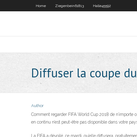
Home
Ziegenbein61813
Halle45592
Diffuser la coupe du
Author
Comment regarder FIFA World Cup 2018 de n’importe où
en continu n’est peut-être pas disponible dans votre pays
La FIFA a dévoilé, ce mardi, qu’elle diffusera, gratuitem