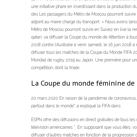
une initiative phare en investissant dans la production d
des Les passagers du Métro de Moscou pourront suivre e
adjoint au maire chargé du transport. « Nous avons lanc
Métro de Moscou pourront suivre en Suivez en live la ren
qatari, va diffuser la Coupe du monde de Attention à to
2018 contre l’Australie à venir samedi, le 16 juin 2018 
diffuser tous les matches de la Coupe du Monde FIFA 201
Mondial de rugby 2019 au Japon. Une première pour un gr
compétition, dont la finale.
La Coupe du monde féminine de la
20 mars 2020 En raison de la pandémie de coronavirus, l
partout dans le monde", a expliqué la FIFA dans
ESPN offre des diffusions en direct gratuites de tous le
télévision américaines *. En supposant que vous êtes, vo
diffuser d'autres matches en fonction de la progressio