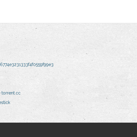
6774e3231333f4f0559f99e3
torrent.cc
estick