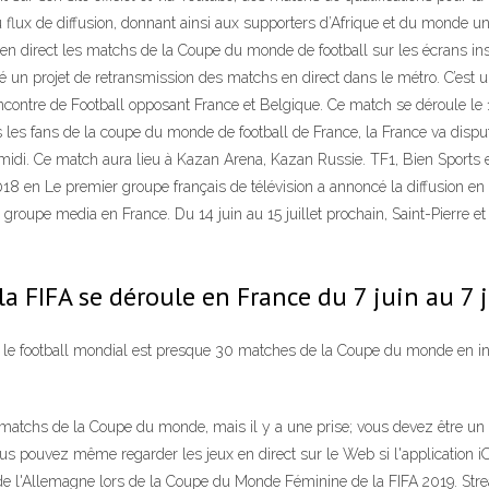
u flux de diffusion, donnant ainsi aux supporters d’Afrique et du monde un 
n direct les matchs de la Coupe du monde de football sur les écrans in
é un projet de retransmission des matchs en direct dans le métro. C’est 
contre de Football opposant France et Belgique. Ce match se déroule le 10
us les fans de la coupe du monde de football de France, la France va di
à midi. Ce match aura lieu à Kazan Arena, Kazan Russie. TF1, Bien Sports
8 en Le premier groupe français de télévision a annoncé la diffusion en
oupe media en France. Du 14 juin au 15 juillet prochain, Saint-Pierre et 
 FIFA se déroule en France du 7 juin au 7 j
e football mondial est presque 30 matches de la Coupe du monde en intég
s matchs de la Coupe du monde, mais il y a une prise; vous devez être un 
us pouvez même regarder les jeux en direct sur le Web si l'application iO
n de l'Allemagne lors de la Coupe du Monde Féminine de la FIFA 2019. St