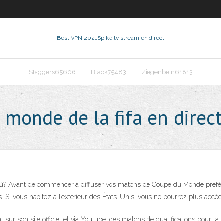
Best VPN 2021
Spike tv stream en direct
Staggers65606
Black75483
Ziegenbein61813
 monde de la fifa en direc
? Avant de commencer à diffuser vos matchs de Coupe du Monde préférés
. Si vous habitez à l’extérieur des États-Unis, vous ne pourrez plus accéde
ent sur son site officiel et via Youtube, des matchs de qualifications pour