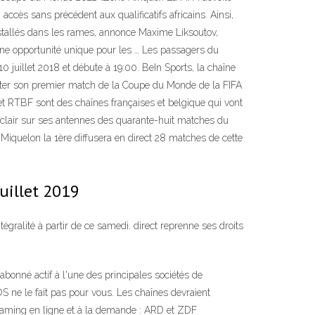
accès sans précédent aux qualificatifs africains. Ainsi,
stallés dans les rames, annonce Maxime Liksoutov,
une opportunité unique pour les … Les passagers du
 juillet 2018 et débute à 19:00. BeIn Sports, la chaîne
sputer son premier match de la Coupe du Monde de la FIFA
 et RTBF sont des chaînes françaises et belgique qui vont
 clair sur ses antennes des quarante-huit matches du
Miquelon la 1ère diffusera en direct 28 matches de cette
uillet 2019
ralité à partir de ce samedi. direct reprenne ses droits
abonné actif à l'une des principales sociétés de
S ne le fait pas pour vous. Les chaînes devraient
reaming en ligne et à la demande : ARD et ZDF